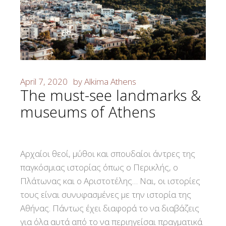
April 7, 2020
by
Alkima Athens
The must-see landmarks &
museums of Athens
Αρχαίοι θεοί, μύθοι και σπουδαίοι άντρες της
παγκόσμιας ιστορίας όπως ο Περικλής, ο
Πλάτωνας και ο Αριστοτέλης… Ναι, οι ιστορίες
τους είναι συνυφασμένες με την ιστορία της
Αθήνας. Πάντως έχει διαφορά το να διαβάζεις
για όλα αυτά από το να περιηγείσαι πραγματικά