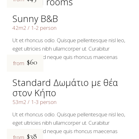
Related rooms
Sunny B&B
42m2
1-2 person
Ut et rhoncus odio. Quisque pellentesque nisl leo,
eget ultricies nibh ullamcorper ut. Curabitur
bibendum sed neque quis rhoncus maecenas
$60
from
Standard Δωμάτιο με θέα
στον Κήπο
53m2
1-3 person
Ut et rhoncus odio. Quisque pellentesque nisl leo,
eget ultricies nibh ullamcorper ut. Curabitur
bibendum sed neque quis rhoncus maecenas
$38
from