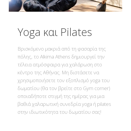
Yoga και Pilates
Βρισκόμενο μακριά από τη φασαρία της
πόλης, το Alkima Athens δημιουργεί την
τέλεια ατμόσφαιρα για χαλάρωση στο
κέντρο της Αθήνας. Μη διστάσετε να
χρησιμοποιήσετε τον εξοπλισμό yoga του
δωματίου (θα τον βρείτε στο Gym corner)
οποιαδήποτε στιγμή της ημέρας για μια
βαθιά χαλαρωτική συνεδρία yoga ή pilates
στην ιδιωτικότητα του δωματίου σας!