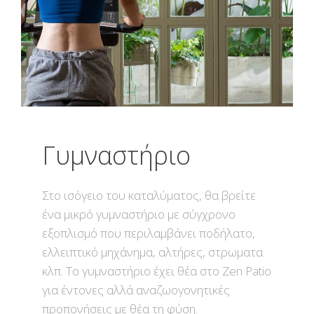
Γυμναστήριο
Στο ισόγειο του καταλύματος, θα βρείτε
ένα μικρό γυμναστήριο με σύγχρονο
εξοπλισμό που περιλαμβάνει ποδήλατο,
ελλειπτικό μηχάνημα, αλτήρες, στρωματα
κλπ. Το γυμναστήριο έχει θέα στο Zen Patio
για έντονες αλλά αναζωογονητικές
προπονήσεις με θέα τη φύση.