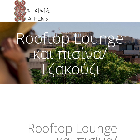
Rooftop Lounge
και πισίνα/
Τζακούζι
Rooftop Lounge