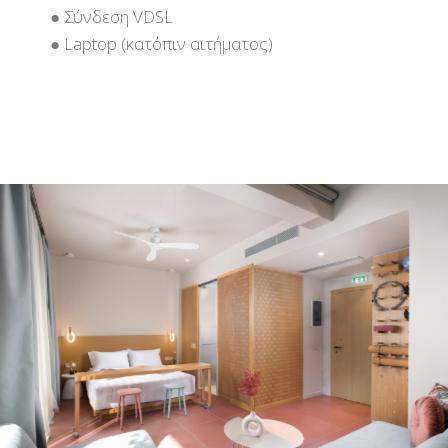
● Σύνδεση VDSL
● Laptop (κατόπιν αιτήματος)