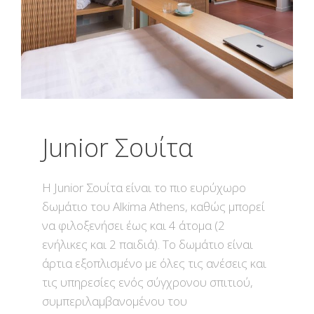
Junior Σουίτα
Η Junior Σουίτα είναι το πιο ευρύχωρο
δωμάτιο του Αlkima Athens, καθώς μπορεί
να φιλοξενήσει έως και 4 άτομα (2
ενήλικες και 2 παιδιά). Το δωμάτιο είναι
άρτια εξοπλισμένο με όλες τις ανέσεις και
τις υπηρεσίες ενός σύγχρονου σπιτιού,
συμπεριλαμβανομένου του